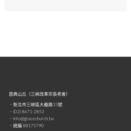
恩典山丘（三峽改革宗長老會）
．新北市三峽區大義路33號
．(02) 8671-2852
．info@gracechurch.tw
．統編 88175790