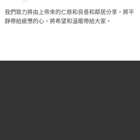
我們致力將由上帝來的仁慈和良善和鄰居分享，將平
靜帶給疲憊的心，將希望和溫暖帶給大家。