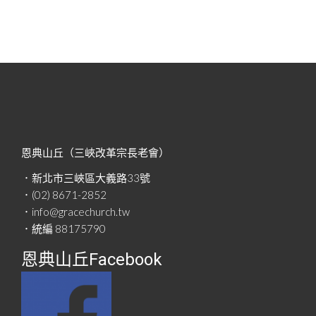
恩典山丘（三峽改革宗長老會）
．新北市三峽區大義路33號
．(02) 8671-2852
．info@gracechurch.tw
．統編 88175790
恩典山丘Facebook