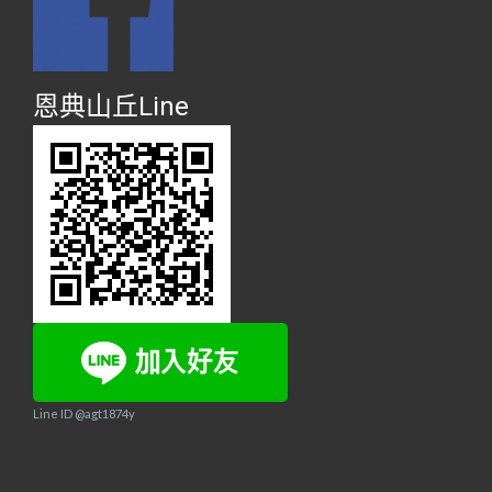
恩典山丘Line
Line ID @agt1874y