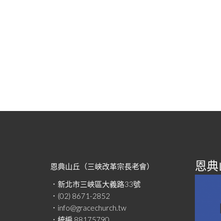
恩典山
恩典山丘（三峽改革宗長老會）
．新北市三峽區大義路33號
．(02) 8671-2852
．info@gracechurch.tw
．統編 88175790