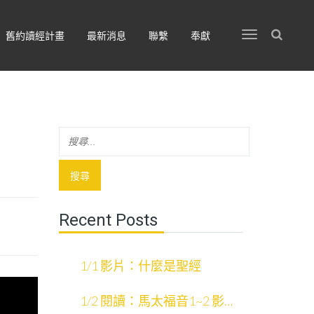
舊約讀經計畫
最新消息
聯繫
奉獻
Recent Posts
1/1 影片：什麼是聖經
1/2 閱讀：馬太福音1~2 影