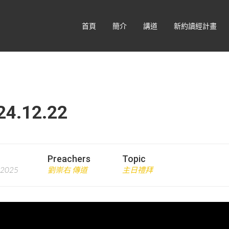
首頁
簡介
講道
新約讀經計畫
.12.22
Preachers
Topic
 2025
劉崇右 傳道
主日禮拜