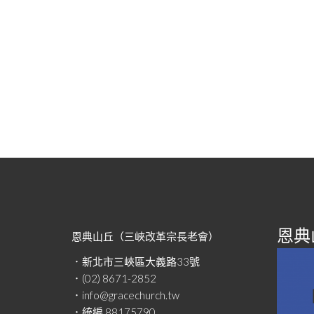
恩典山
恩典山丘（三峽改革宗長老會）
．新北市三峽區大義路33號
．(02) 8671-2852
．info@gracechurch.tw
．統編 88175790