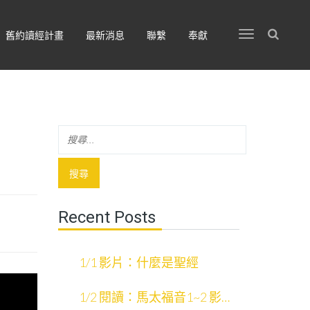
舊約讀經計畫
最新消息
聯繫
奉獻
Recent Posts
1/1 影片：什麼是聖經
1/2 閱讀：馬太福音1~2 影