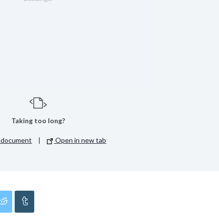
Taking too long?
 document
|
Open in new tab