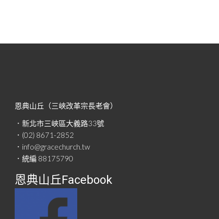
恩典山丘（三峽改革宗長老會）
．新北市三峽區大義路33號
．(02) 8671-2852
．info@gracechurch.tw
．統編 88175790
恩典山丘Facebook