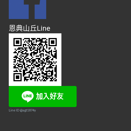
恩典山丘Line
Line ID @agt1874y