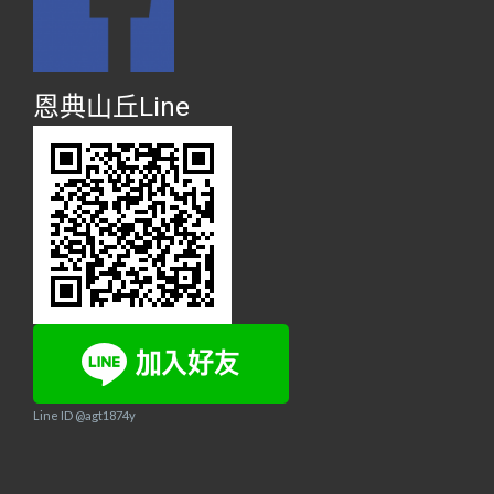
恩典山丘Line
Line ID @agt1874y