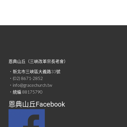
恩典山丘（三峽改革宗長老會）
．新北市三峽區大義路33號
．(02) 8671-2852
．info@gracechurch.tw
．統編 88175790
恩典山丘Facebook