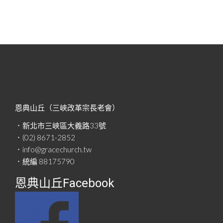
恩典山丘（三峽改革宗長老會）
．新北市三峽區大義路33號
．(02) 8671-2852
．info@gracechurch.tw
．統編 88175790
恩典山丘Facebook