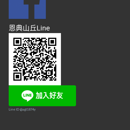
恩典山丘Line
Line ID @agt1874y