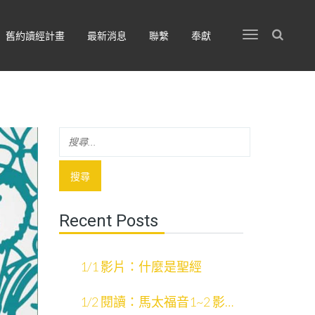
舊約讀經計畫
最新消息
聯繫
奉獻
Recent Posts
1/1 影片：什麼是聖經
1/2 閱讀：馬太福音1~2 影