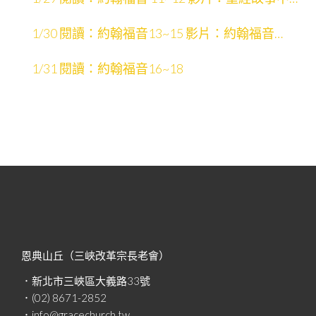
場景
1/30 閱讀：約翰福音13~15 影片：約翰福音
13~21
1/31 閱讀：約翰福音16~18
恩典山丘（三峽改革宗長老會）
．新北市三峽區大義路33號
．(02) 8671-2852
．info@gracechurch.tw