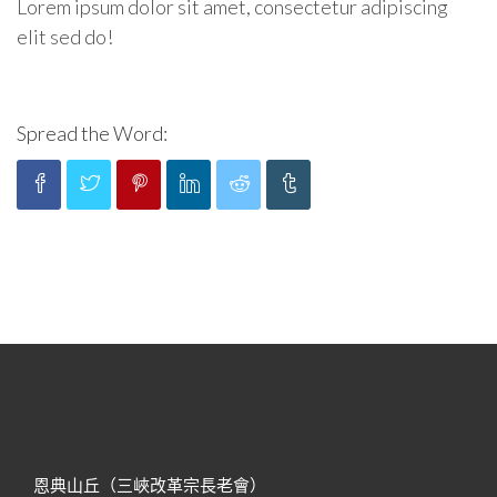
Lorem ipsum dolor sit amet, consectetur adipiscing
elit sed do!
Spread the Word:
恩典山丘（三峽改革宗長老會）