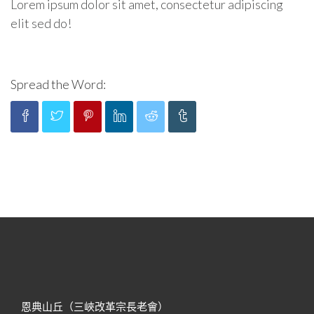
Lorem ipsum dolor sit amet, consectetur adipiscing
elit sed do!
Spread the Word:
恩典山丘（三峽改革宗長老會）