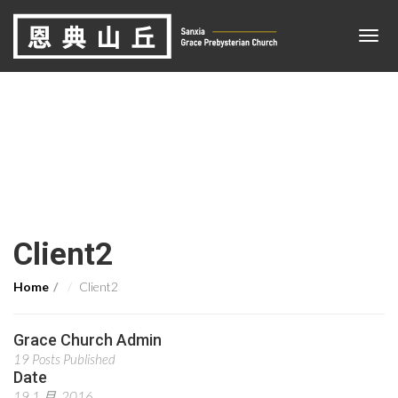
Client2
Home
Client2
Grace Church Admin
19 Posts Published
Date
19 1 月, 2016