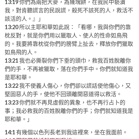
13:19
你們為兩把大麥，為幾塊餅，在我民中褻瀆
我，對肯聽謊言的民說謊，殺死不該死的人，救活不
該活的人。』」
13:20
所以主耶和華如此說：「看哪，我與你們的靠
枕反對，就是你們用以獵取人、使人的性命如鳥飛
的。我要將靠枕從你們的膀臂上扯去，釋放你們獵取
如鳥飛的人。
13:21
我也必撕裂你們下垂的頭巾，救我百姓脫離你
們的手，不再被獵取，落在你們手中。你們就知道我
是耶和華。
13:22
我不使義人傷心，你們卻以謊話使他傷心，又
堅固惡人的手，使他不回頭離開惡道得以救活。
13:23
你們就不再見虛假的異象，也不再行占卜的
事；我必救我的百姓脫離你們的手；你們就知道我是
耶和華。」
14:1
有幾個以色列長老到我這裡來，坐在我面前。