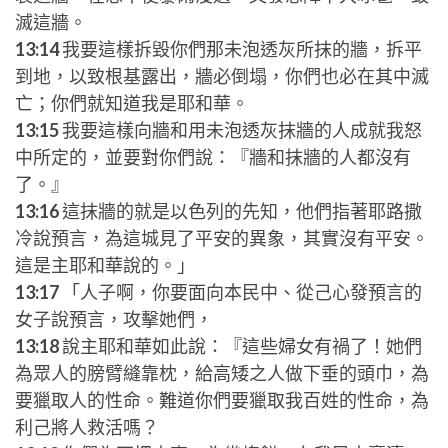
滅這牆。
13:14
我要這樣拆毀你們那未泡透灰所抹的牆，拆平
到地，以致根基露出，牆必倒塌，你們也必在其中滅
亡；你們就知道我是耶和華。
13:15
我要這樣向牆和用未泡透灰抹牆的人成就我怒
中所定的，並要對你們說：『牆和抹牆的人都沒有
了。』
13:16
這抹牆的就是以色列的先知，他們指著耶路撒
冷說預言，為這城見了平安的異象，其實沒有平安。
這是主耶和華說的。」
13:17
「人子啊，你要面向本民中、從己心發預言的
女子說預言，攻擊她們，
13:18
說主耶和華如此說：『這些婦女有禍了！她們
為眾人的膀臂縫靠枕，給高矮之人做下垂的頭巾，為
要獵取人的性命。難道你們要獵取我百姓的性命，為
利己將人救活嗎？