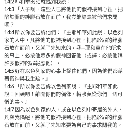
14:2
耶和華的話就臨到我說：
14:3
「人子啊，這些人已將他們的假神接到心裡，把
陷於罪的絆腳石放在面前，我豈能絲毫被他們求問
嗎？
14:4
所以你要告訴他們：『主耶和華如此說：以色列
家的人中，凡將他的假神接到心裡，把陷於罪的絆腳
石放在面前，又就了先知來的，我─耶和華在他所求
的事上，必按他眾多的假神回答他（或譯：必按他拜
許多假神的罪報應他），
14:5
好在以色列家的心事上捉住他們，因為他們都藉
著假神與我生疏。』
14:6
「所以你要告訴以色列家說：『主耶和華如此
說：回頭吧！離開你們的偶像，轉臉莫從你們一切可
憎的事。』
14:7
因為以色列家的人，或在以色列中寄居的外人，
凡與我隔絕，將他的假神接到心裡，把陷於罪的絆腳
石放在面前，又就了先知來要為自己的事求問我的，