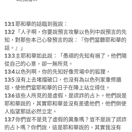
13:1
耶和華的話臨到我說：
13:2
「人子啊，你要說預言攻擊以色列中說預言的先
知，對那些本己心發預言的說：『你們當聽耶和華的
話。』」
13:3
主耶和華如此說：「愚頑的先知有禍了，他們隨
從自己的心意，卻一無所見。
13:4
以色列啊，你的先知好像荒場中的狐狸，
13:5
沒有上去堵擋破口，也沒有為以色列家重修牆
垣，使他們當耶和華的日子在陣上站立得住。
13:6
這些人所見的是虛假，是謊詐的占卜。他們說是
耶和華說的，其實耶和華並沒有差遣他們，他們倒使
人指望那話必然立定。
13:7
你們豈不是見了虛假的異象嗎？豈不是說了謊詐
的占卜嗎？你們說，這是耶和華說的，其實我沒有