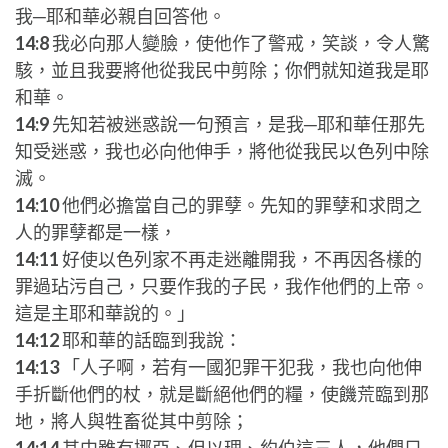
我─耶和華必親自回答他。
14:8
我必向那人變臉，使他作了警戒，笑談，令人驚
駭，並且我要將他從我民中剪除；你們就知道我是耶
和華。
14:9
先知若被迷惑說一句預言，是我─耶和華任那先
知受迷惑，我也必向他伸手，將他從我民以色列中除
滅。
14:10
他們必擔當自己的罪孽。先知的罪孽和求問之
人的罪孽都是一樣，
14:11
好使以色列家不再走迷離開我，不再因各樣的
罪過玷污自己，只要作我的子民，我作他們的上帝。
這是主耶和華說的。」
14:12
耶和華的話臨到我說：
14:13
「人子啊，若有一國犯罪干犯我，我也向他伸
手折斷他們的杖，就是斷絕他們的糧，使饑荒臨到那
地，將人與牲畜從其中剪除；