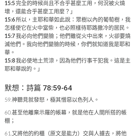
15:5
完全的時候尚且不合乎甚麼工用，何況被火燒
壞，還能合乎甚麼工用麼？」
15:6
所以，主耶和華如此說：眾樹以內的葡萄樹，我
怎樣使它在火中當柴，也必照樣待耶路撒冷的居民。
15:7
我必向他們變臉；他們雖從火中出來，火卻要燒
滅他們。我向他們變臉的時候，你們就知道我是耶和
華。
15:8
我必使地土荒涼，因為他們行事干犯我。這是主
耶和華說的。」
默想：詩篇 78:59-64
59.神聽見就發怒，極其憎惡以色列人。
60.甚至他離棄示羅的帳幕，就是他在人間所搭的帳
棚；
61.又將他的約櫃（原文是能力）交與人擄去，將他