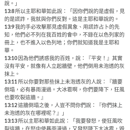
說。」
13:8
所以主耶和華如此說：「因你們說的是虛假，見
的是謊詐，我就與你們反對。這是主耶和華說的。
13:9
我的手必攻擊那見虛假異象、用謊詐占卜的先
知，他們必不列在我百姓的會中，不錄在以色列家的
冊上，也不進入以色列地；你們就知道我是主耶和
華。
13:10
因為他們誘惑我的百姓，說：『平安！』其實
沒有平安，就像有人立起牆壁，他們倒用未泡透的灰
抹上。
13:11
所以你要對那些抹上未泡透灰的人說：『牆要
倒塌，必有暴雨漫過。大冰雹啊，你們要降下，狂風
也要吹裂這牆。』
13:12
這牆倒塌之後，人豈不問你們說：『你們抹上
未泡透的灰在哪裡呢？』」
13:13
所以主耶和華如此說：「我要發怒，使狂風吹
裂這牆，在怒中使暴雨漫過，又發怒降下大冰雹，毀