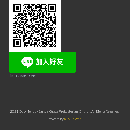
Line ID @agt1874y
2021 Copyright by Sanxia Grace Prebysterian Church. All Rights Reserved.
powerd by
RTV Taiwan