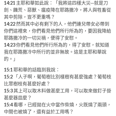
14:21
主耶和華如此說：「我將這四樣大災─就是刀
劍、饑荒、惡獸、瘟疫降在耶路撒冷，將人與牲畜從
其中剪除，豈不更重嗎？
14:22
然而其中必有剩下的人，他們連兒帶女必帶到
你們這裡來，你們看見他們所行所為的，要因我降給
耶路撒冷的一切災禍，便得了安慰。
14:23
你們看見他們所行所為的，得了安慰，就知道
我在耶路撒冷中所行的並非無故。這是主耶和華說
的。」
15:1
耶和華的話臨到我說：
15:2
「人子啊，葡萄樹比別樣樹有甚麼強處？葡萄枝
比眾樹枝有甚麼好處？
15:3
其上可以取木料做甚麼工用，可以取來做釘子掛
甚麼器皿麼？
15:4
看哪，已經拋在火中當作柴燒，火既燒了兩頭，
中間也被燒了，還有益於工用嗎？