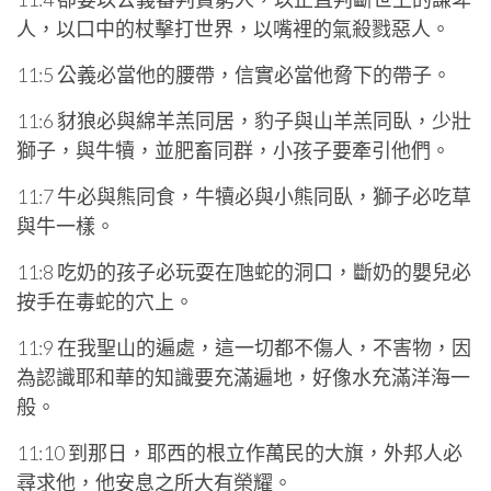
人，以口中的杖擊打世界，以嘴裡的氣殺戮惡人。
11:5 公義必當他的腰帶，信實必當他脅下的帶子。
11:6 豺狼必與綿羊羔同居，豹子與山羊羔同臥，少壯
獅子，與牛犢，並肥畜同群，小孩子要牽引他們。
11:7 牛必與熊同食，牛犢必與小熊同臥，獅子必吃草
與牛一樣。
11:8 吃奶的孩子必玩耍在虺蛇的洞口，斷奶的嬰兒必
按手在毒蛇的穴上。
11:9 在我聖山的遍處，這一切都不傷人，不害物，因
為認識耶和華的知識要充滿遍地，好像水充滿洋海一
般。
11:10 到那日，耶西的根立作萬民的大旗，外邦人必
尋求他，他安息之所大有榮耀。