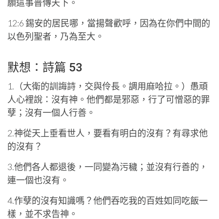
願這事普傳天下。
12:6 錫安的居民哪，當揚聲歡呼，因為在你們中間的
以色列聖者，乃為至大。
默想：詩篇 53
1.（大衛的訓誨詩，交與伶長。調用麻哈拉。）愚頑
人心裡說：沒有神。他們都是邪惡，行了可憎惡的罪
孽；沒有一個人行善。
2.神從天上垂看世人，要看有明白的沒有？有尋求他
的沒有？
3.他們各人都退後，一同變為污穢；並沒有行善的，
連一個也沒有。
4.作孽的沒有知識嗎？他們吞吃我的百姓如同吃飯一
樣，並不求告神。