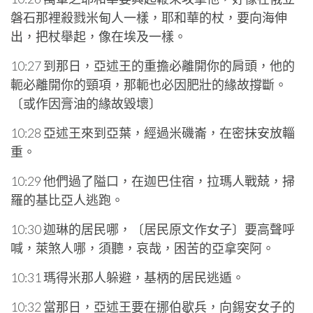
磐石那裡殺戮米甸人一樣，耶和華的杖，要向海伸
出，把杖舉起，像在埃及一樣。
10:27 到那日，亞述王的重擔必離開你的肩頭，他的
軛必離開你的頸項，那軛也必因肥壯的緣故撐斷。
〔或作因膏油的緣故毀壞〕
10:28 亞述王來到亞葉，經過米磯崙，在密抹安放輜
重。
10:29 他們過了隘口，在迦巴住宿，拉瑪人戰兢，掃
羅的基比亞人逃跑。
10:30 迦琳的居民哪，〔居民原文作女子〕要高聲呼
喊，萊煞人哪，須聽，哀哉，困苦的亞拿突阿。
10:31 瑪得米那人躲避，基柄的居民逃遁。
10:32 當那日，亞述王要在挪伯歇兵，向錫安女子的