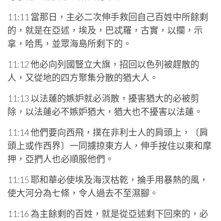
11:11 當那日，主必二次伸手救回自己百姓中所餘剩
的，就是在亞述，埃及，巴忒羅，古實，以攔，示
拿，哈馬，並眾海島所剩下的。
11:12 他必向列國豎立大旗，招回以色列被趕散的
人，又從地的四方聚集分散的猶大人。
11:13 以法蓮的嫉妒就必消散，擾害猶大的必被剪
除，以法蓮必不嫉妒猶大，猶大也不擾害以法蓮。
11:14 他們要向西飛，撲在非利士人的肩頭上，〔肩
頭上或作西界〕一同擄掠東方人，伸手按住以東和摩
押，亞捫人也必順服他們。
11:15 耶和華必使埃及海汊枯乾，掄手用暴熱的風，
使大河分為七條，令人過去不至濕腳。
11:16 為主餘剩的百姓，就是從亞述剩下回來的，必