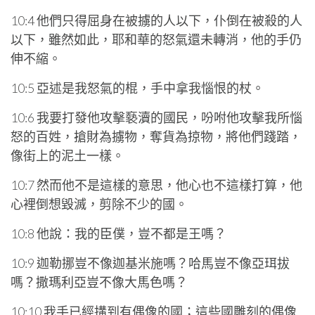
10:4 他們只得屈身在被擄的人以下，仆倒在被殺的人
以下，雖然如此，耶和華的怒氣還未轉消，他的手仍
伸不縮。
10:5 亞述是我怒氣的棍，手中拿我惱恨的杖。
10:6 我要打發他攻擊褻瀆的國民，吩咐他攻擊我所惱
怒的百姓，搶財為擄物，奪貨為掠物，將他們踐踏，
像街上的泥土一樣。
10:7 然而他不是這樣的意思，他心也不這樣打算，他
心裡倒想毀滅，剪除不少的國。
10:8 他說：我的臣僕，豈不都是王嗎？
10:9 迦勒挪豈不像迦基米施嗎？哈馬豈不像亞珥拔
嗎？撒瑪利亞豈不像大馬色嗎？
10:10 我手已經搆到有偶像的國；這些國雕刻的偶像