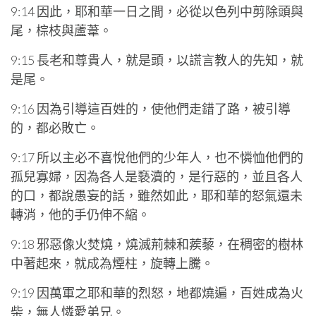
9:14 因此，耶和華一日之間，必從以色列中剪除頭與
尾，棕枝與蘆葦。
9:15 長老和尊貴人，就是頭，以謊言教人的先知，就
是尾。
9:16 因為引導這百姓的，使他們走錯了路，被引導
的，都必敗亡。
9:17 所以主必不喜悅他們的少年人，也不憐恤他們的
孤兒寡婦，因為各人是褻瀆的，是行惡的，並且各人
的口，都說愚妄的話，雖然如此，耶和華的怒氣還未
轉消，他的手仍伸不縮。
9:18 邪惡像火焚燒，燒滅荊棘和蒺藜，在稠密的樹林
中著起來，就成為煙柱，旋轉上騰。
9:19 因萬軍之耶和華的烈怒，地都燒遍，百姓成為火
柴，無人憐愛弟兄。