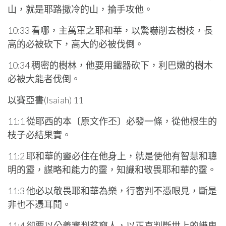
山，就是耶路撒冷的山，掄手攻他。
10:33 看哪，主萬軍之耶和華，以驚嚇削去樹枝，長
高的必被砍下，高大的必被伐倒。
10:34 稠密的樹林，他要用鐵器砍下，利巴嫩的樹木
必被大能者伐倒。
以賽亞書(Isaiah) 11
11:1 從耶西的本〔原文作丕〕必發一條，從他根生的
枝子必結果實。
11:2 耶和華的靈必住在他身上，就是使他有智慧和聰
明的靈，謀略和能力的靈，知識和敬畏耶和華的靈。
11:3 他必以敬畏耶和華為樂，行審判不憑眼見，斷是
非也不憑耳聞。
11:4 卻要以公義審判貧窮人，以正直判斷世上的謙卑