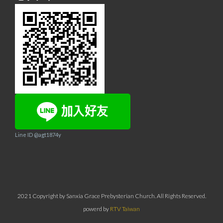
Line ID @agt1874y
2021 Copyright by Sanxia Grace Prebysterian Church. All Rights Reserved.
powerd by
RTV Taiwan