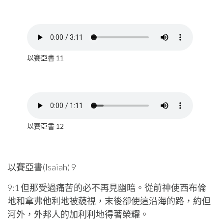
以賽亞書 11
以賽亞書 12
以賽亞書(Isaiah) 9
9:1 但那受過痛苦的必不再見幽暗。從前神使西布倫
地和拿弗他利地被藐視，末後卻使這沿海的路，約但
河外，外邦人的加利利地得著榮耀。