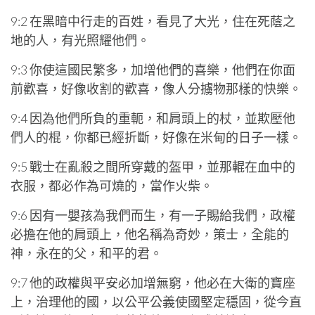
9:2 在黑暗中行走的百姓，看見了大光，住在死蔭之
地的人，有光照耀他們。
9:3 你使這國民繁多，加增他們的喜樂，他們在你面
前歡喜，好像收割的歡喜，像人分擄物那樣的快樂。
9:4 因為他們所負的重軛，和肩頭上的杖，並欺壓他
們人的棍，你都已經折斷，好像在米甸的日子一樣。
9:5 戰士在亂殺之間所穿戴的盔甲，並那輥在血中的
衣服，都必作為可燒的，當作火柴。
9:6 因有一嬰孩為我們而生，有一子賜給我們，政權
必擔在他的肩頭上，他名稱為奇妙，策士，全能的
神，永在的父，和平的君。
9:7 他的政權與平安必加增無窮，他必在大衛的寶座
上，治理他的國，以公平公義使國堅定穩固，從今直