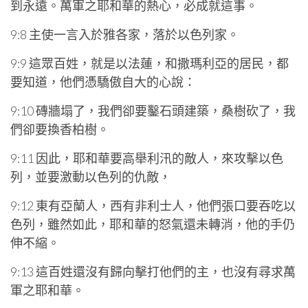
到永遠。萬軍之耶和華的熱心，必成就這事。
9:8 主使一言入於雅各家，落於以色列家。
9:9 這眾百姓，就是以法蓮，和撒瑪利亞的居民，都
要知道，他們憑驕傲自大的心說：
9:10 磚牆塌了，我們卻要鑿石頭建築，桑樹砍了，我
們卻要換香柏樹。
9:11 因此，耶和華要高舉利汛的敵人，來攻擊以色
列，並要激動以色列的仇敵，
9:12 東有亞蘭人，西有非利士人，他們張口要吞吃以
色列，雖然如此，耶和華的怒氣還未轉消，他的手仍
伸不縮。
9:13 這百姓還沒有歸向擊打他們的主，也沒有尋求萬
軍之耶和華。