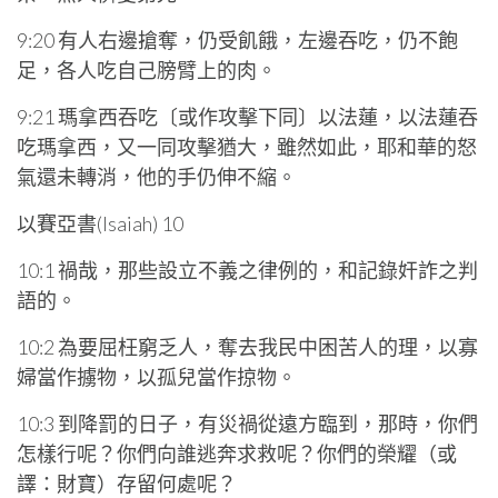
9:20 有人右邊搶奪，仍受飢餓，左邊吞吃，仍不飽
足，各人吃自己膀臂上的肉。
9:21 瑪拿西吞吃〔或作攻擊下同〕以法蓮，以法蓮吞
吃瑪拿西，又一同攻擊猶大，雖然如此，耶和華的怒
氣還未轉消，他的手仍伸不縮。
以賽亞書(Isaiah) 10
10:1 禍哉，那些設立不義之律例的，和記錄奸詐之判
語的。
10:2 為要屈枉窮乏人，奪去我民中困苦人的理，以寡
婦當作擄物，以孤兒當作掠物。
10:3 到降罰的日子，有災禍從遠方臨到，那時，你們
怎樣行呢？你們向誰逃奔求救呢？你們的榮耀（或
譯：財寶）存留何處呢？