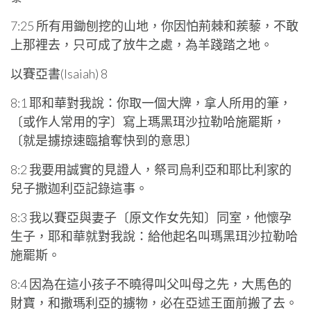
7:25 所有用鋤刨挖的山地，你因怕荊棘和蒺藜，不敢
上那裡去，只可成了放牛之處，為羊踐踏之地。
以賽亞書(Isaiah) 8
8:1 耶和華對我說：你取一個大牌，拿人所用的筆，
〔或作人常用的字〕寫上瑪黑珥沙拉勒哈施罷斯，
〔就是擄掠速臨搶奪快到的意思〕
8:2 我要用誠實的見證人，祭司烏利亞和耶比利家的
兒子撒迦利亞記錄這事。
8:3 我以賽亞與妻子〔原文作女先知〕同室，他懷孕
生子，耶和華就對我說：給他起名叫瑪黑珥沙拉勒哈
施罷斯。
8:4 因為在這小孩子不曉得叫父叫母之先，大馬色的
財寶，和撒瑪利亞的擄物，必在亞述王面前搬了去。