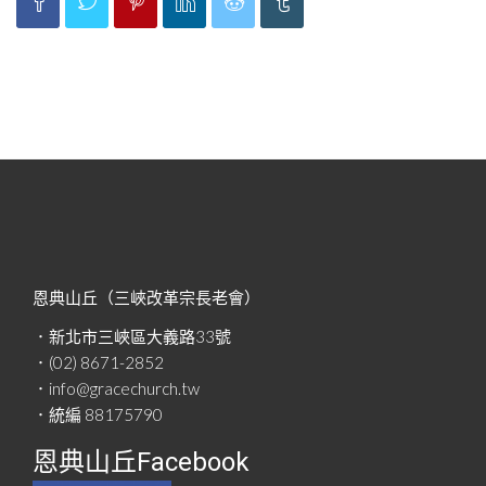
恩典山丘（三峽改革宗長老會）
．新北市三峽區大義路33號
．(02) 8671-2852
．info@gracechurch.tw
．統編 88175790
恩典山丘Facebook