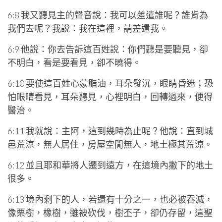
6:8 我又聽見主的聲音說：我可以差遣誰呢？誰肯為
我們去呢？我說：我在這裡，請差遣我。
6:9 他說：你去告訴這百姓說：你們聽是要聽見，卻
不明白，看是要看見，卻不曉得。
6:10 要使這百姓心蒙脂油，耳朵發沉，眼睛昏迷；恐
怕眼睛看見，耳朵聽見，心裡明白，回轉過來，便得
醫治。
6:11 我就說：主阿，這到幾時為止呢？他說：直到城
邑荒涼，無人居住，房屋空閒無人，地土極其荒涼。
6:12 並且耶和華將人遷到遠方，在這境內撇下的地土
很多。
6:13 境內剩下的人，若還有十分之一，也必被吞滅，
像栗樹，橡樹，雖被砍伐，樹丕子，卻仍存留，這聖