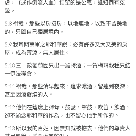
虐，〔或作倒流人血〕指望的是公義，誰知倒有冤
聲。
5:8 禍哉，那些以房接房，以地連地，以致不留餘地
的，只顧自己獨居境內。
5:9 我耳聞萬軍之耶和華說：必有許多又大又美的房
屋，成為荒涼，無人居住。
5:10 三十畝葡萄園只出一罷特酒；一賀梅珥穀種只結
一伊法糧食。
5:11 禍哉，那些清早起來，追求濃酒，留連到夜深，
甚至因酒發燒的人。
5:12 他們在筵席上彈琴，鼓瑟，擊鼓，吹笛，飲酒，
卻不顧念耶和華的作為，也不留心他手所作的。
5:13 所以我的百姓，因無知就被擄去，他們的尊貴人