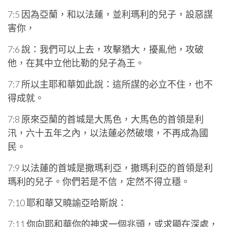
7:5 因為亞蘭，和以法蓮，並利瑪利的兒子，設惡謀
害你，
7:6 說：我們可以上去，攻擊猶大，擾亂他，攻破
他，在其中立他比勒的兒子為王。
7:7 所以主耶和華如此說：這所謀的必立不住，也不
得成就。
7:8 原來亞蘭的首城是大馬色，大馬色的首領是利
汛，六十五年之內，以法蓮必然破壞，不再成為國
民。
7:9 以法蓮的首城是撒瑪利亞，撒瑪利亞的首領是利
瑪利的兒子。你們若是不信，定然不得立穩。
7:10 耶和華又曉諭亞哈斯說：
7:11 你向耶和華你的神求一個兆頭，或求顯在深處，