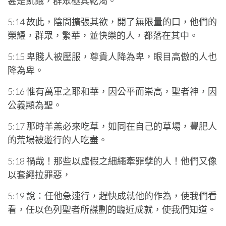
甚是飢餓，群眾極其乾渴。
5:14 故此，陰間擴張其欲，開了無限量的口，他們的
榮耀，群眾，繁華，並快樂的人，都落在其中。
5:15 卑賤人被壓服，尊貴人降為卑，眼目高傲的人也
降為卑。
5:16 惟有萬軍之耶和華，因公平而崇高，聖者神，因
公義顯為聖。
5:17 那時羊羔必來吃草，如同在自己的草場，豐肥人
的荒場被遊行的人吃盡。
5:18 禍哉！那些以虛假之細繩牽罪孽的人！他們又像
以套繩拉罪惡，
5:19 說：任他急速行，趕快成就他的作為，使我們看
看，任以色列聖者所謀劃的臨近成就，使我們知道。