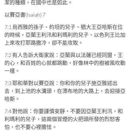
潔的種類，在國中也是如此。
以賽亞書(Isaiah) 7
7:1 烏西雅的孫子、約坦的兒子、猶大王亞哈斯在位
的時候，亞蘭王利汛和利瑪利的兒子、以色列王比加
上來攻打耶路撒冷，卻不能攻取。
7:2 有人告訴大衛家說：亞蘭與以法蓮已經同盟，王
的心，和百姓的心就都跳動，好像林中的樹被風吹動
一樣。
7:3 耶和華對以賽亞說：你和你的兒子施亞雅述出
去，到上池的水溝頭，在漂布地的大路上，去迎接亞
哈斯。
7:4 對他說：你要謹慎安靜，不要因亞蘭王利汛，和
利瑪利的兒子，這兩個冒煙的火把頭所發的烈怒害
怕，也不要心裡膽怯。