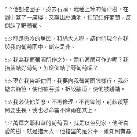
5:2 他刨挖園子，撿去石頭，栽種上等的葡萄樹，在
園中蓋了一座樓，又鑿出壓酒池，指望結好葡萄，反
倒結了野葡萄。
5:3 耶路撒冷的居民，和猶大人哪，請你們現今在我
與我的葡萄園中，斷定是非。
5:4 我為我葡萄園所作之外，還有甚麼可作的呢？我
指望結好葡萄，怎麼倒結了野葡萄呢？
5:5 現在我告訴你們，我要向我葡萄園怎樣行，我必
撤去籬笆，使他被吞滅，拆毀牆垣，使他被踐踏。
5:6 我必使他荒廢，不再修理，不再鋤刨，荊棘蒺藜
倒要生長，我也必命雲不降雨在其上。
5:7 萬軍之耶和華的葡萄園，就是以色列家，他所喜
愛的樹，就是猶大人，他指望的是公平，誰知倒有暴