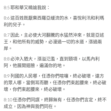
8:5 耶和華又曉諭我說：
8:6 這百姓既厭棄西羅亞緩流的水，喜悅利汛和利瑪
利的兒子。
8:7 因此，主必使大河翻騰的水猛然沖來，就是亞述
王，和他所有的威勢，必漫過一切的水道，漲過兩
岸。
8:8 必沖入猶大，漲溢氾濫，直到頸項，以馬內利
阿，他展開翅膀，遍滿你的地。
8:9 列國的人民哪，任憑你們喧嚷，終必破壞，遠方
的眾人哪，當側耳而聽，任憑你們束起腰來，終必破
壞，你們束起腰來，終必破壞。
8:10 任憑你們同謀，終歸無有，任憑你們言定，終不
成立，因為神與我們同在。