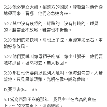
5:26 他必豎立大旗，招遠方的國民，發嘶聲叫他們從
地極而來，看哪，他們必急速奔來。
5:27 其中沒有疲倦的，絆跌的，沒有打盹的，睡覺
的，腰帶並不放鬆，鞋帶也不折斷。
5:28 他們的箭快利，弓也上了弦，馬蹄算如堅石，車
輪好像旋風。
5:29 他們要吼叫像母獅子咆哮，像少壯獅子，他們要
咆哮抓食，坦然叼去，無人救回。
5:30 那日他們要向以色列人吼叫，像海浪匉訇，人若
望地，只見黑暗艱難，光明在雲中變為昏暗。
以賽亞書(Isaiah) 6
6:1 當烏西雅王崩的那年，我見主坐在高高的寶座
上，他的衣裳垂下，遮滿聖殿。