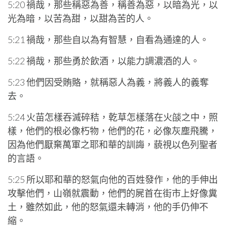
5:20 禍哉，那些稱惡為善，稱善為惡，以暗為光，以
光為暗，以苦為甜，以甜為苦的人。
5:21 禍哉，那些自以為有智慧，自看為通達的人。
5:22 禍哉，那些勇於飲酒，以能力調濃酒的人。
5:23 他們因受賄賂，就稱惡人為義，將義人的義奪
去。
5:24 火苗怎樣吞滅碎秸，乾草怎樣落在火燄之中，照
樣，他們的根必像朽物，他們的花，必像灰塵飛騰，
因為他們厭棄萬軍之耶和華的訓誨，藐視以色列聖者
的言語。
5:25 所以耶和華的怒氣向他的百姓發作，他的手伸出
攻擊他們，山嶺就震動，他們的屍首在街市上好像糞
土，雖然如此，他的怒氣還未轉消，他的手仍伸不
縮。