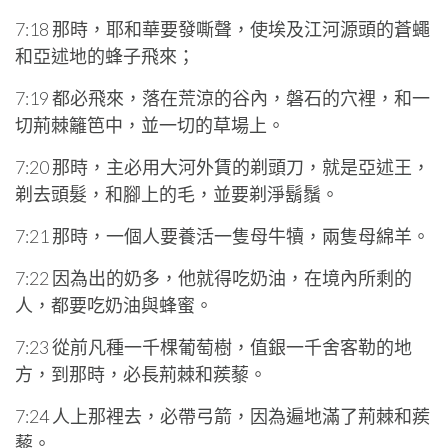
7:18 那時，耶和華要發嘶聲，使埃及江河源頭的蒼蠅
和亞述地的蜂子飛來；
7:19 都必飛來，落在荒涼的谷內，磐石的穴裡，和一
切荊棘籬笆中，並一切的草場上。
7:20 那時，主必用大河外賃的剃頭刀，就是亞述王，
剃去頭髮，和腳上的毛，並要剃淨鬍鬚。
7:21 那時，一個人要養活一隻母牛犢，兩隻母綿羊。
7:22 因為出的奶多，他就得吃奶油，在境內所剩的
人，都要吃奶油與蜂蜜。
7:23 從前凡種一千棵葡萄樹，值銀一千舍客勒的地
方，到那時，必長荊棘和蒺藜。
7:24 人上那裡去，必帶弓箭，因為遍地滿了荊棘和蒺
藜。