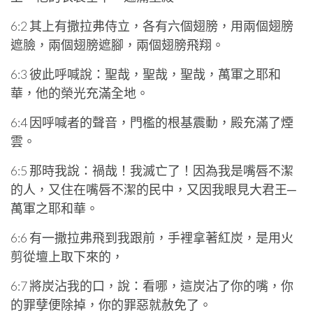
6:2 其上有撒拉弗侍立，各有六個翅膀，用兩個翅膀
遮臉，兩個翅膀遮腳，兩個翅膀飛翔。
6:3 彼此呼喊說：聖哉，聖哉，聖哉，萬軍之耶和
華，他的榮光充滿全地。
6:4 因呼喊者的聲音，門檻的根基震動，殿充滿了煙
雲。
6:5 那時我說：禍哉！我滅亡了！因為我是嘴唇不潔
的人，又住在嘴唇不潔的民中，又因我眼見大君王─
萬軍之耶和華。
6:6 有一撒拉弗飛到我跟前，手裡拿著紅炭，是用火
剪從壇上取下來的，
6:7 將炭沾我的口，說：看哪，這炭沾了你的嘴，你
的罪孽便除掉，你的罪惡就赦免了。