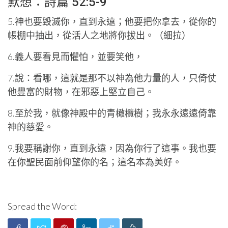
默想：詩篇 52:5-9
5.神也要毀滅你，直到永遠；他要把你拿去，從你的
帳棚中抽出，從活人之地將你拔出。（細拉）
6.義人要看見而懼怕，並要笑他，
7.說：看哪，這就是那不以神為他力量的人，只倚仗
他豐富的財物，在邪惡上堅立自己。
8.至於我，就像神殿中的青橄欖樹；我永永遠遠倚靠
神的慈愛。
9.我要稱謝你，直到永遠，因為你行了這事。我也要
在你聖民面前仰望你的名；這名本為美好。
Spread the Word: