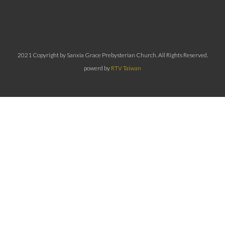
2021 Copyright by Sanxia Grace Prebysterian Church. All Rights Reserved.
powerd by
RTV Taiwan