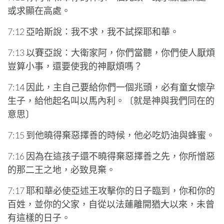
或求顯在高處。
7:12 亞哈斯說：我不求，我不試探耶和華。
7:13 以賽亞說：大衛家阿，你們當聽，你們使人厭煩
豈算小事，還要使我的神厭煩嗎？
7:14 因此，主自己要給你們一個兆頭，必有童女懷孕
生子，給他起名叫以馬內利。〔就是神與我們同在的
意思〕
7:15 到他曉得棄惡擇善的時候，他必吃奶油與蜂蜜。
7:16 因為在這孩子還不曉得棄惡擇善之先，你所憎惡
的那二王之地，必致見棄。
7:17 耶和華必使亞述王攻擊你的日子臨到，你和你的
百姓，並你的父家，自從以法蓮離開猶大以來，未曾
有這樣的日子。