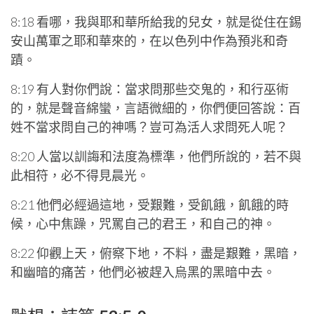
8:18 看哪，我與耶和華所給我的兒女，就是從住在錫
安山萬軍之耶和華來的，在以色列中作為預兆和奇
蹟。
8:19 有人對你們說：當求問那些交鬼的，和行巫術
的，就是聲音綿蠻，言語微細的，你們便回答說：百
姓不當求問自己的神嗎？豈可為活人求問死人呢？
8:20 人當以訓誨和法度為標準，他們所說的，若不與
此相符，必不得見晨光。
8:21 他們必經過這地，受艱難，受飢餓，飢餓的時
候，心中焦躁，咒罵自己的君王，和自己的神。
8:22 仰觀上天，俯察下地，不料，盡是艱難，黑暗，
和幽暗的痛苦，他們必被趕入烏黑的黑暗中去。