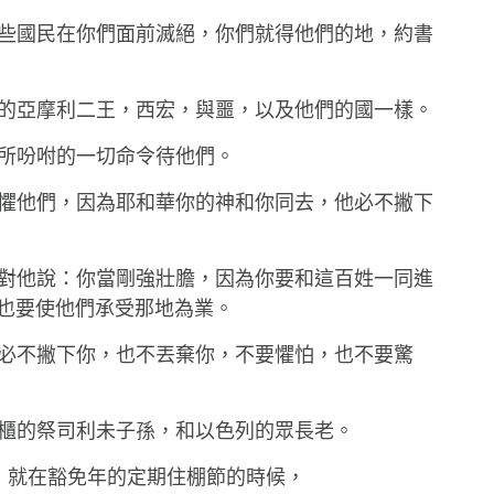
將這些國民在你們面前滅絕，你們就得他們的地，約書
滅絕的亞摩利二王，西宏，與噩，以及他們的國一樣。
我所吩咐的一切命令待他們。
要畏懼他們，因為耶和華你的神和你同去，他必不撇下
眼前對他說：你當剛強壯膽，因為你要和這百姓一同進
也要使他們承受那地為業。
在，必不撇下你，也不丟棄你，不要懼怕，也不要驚
華約櫃的祭司利未子孫，和以色列的眾長老。
年，就在豁免年的定期住棚節的時候，