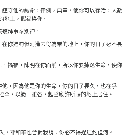
的道，謹守他的誡命，律例，典章，使你可以存活，人數
的地上，賜福與你。
引去敬拜事奉別神，
滅亡，在你過約但河進去得為業的地上，你的日子必不長
將生死，禍福，陳明在你面前，所以你要揀選生命，使你
，專靠他，因為他是你的生命，你的日子長久，也在乎
拉罕，以撒，雅各，起誓應許所賜的地上居住。
常出入，耶和華也曾對我說：你必不得過這約但河。