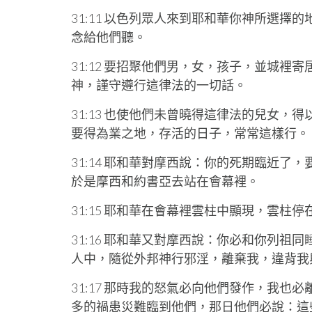
31:11 以色列眾人來到耶和華你神所選
念給他們聽。
31:12 要招聚他們男，女，孩子，並城
神，謹守遵行這律法的一切話。
31:13 也使他們未曾曉得這律法的兒女
要得為業之地，存活的日子，常常這樣行。
31:14 耶和華對摩西說：你的死期臨近
於是摩西和約書亞去站在會幕裡。
31:15 耶和華在會幕裡雲柱中顯現，雲柱
31:16 耶和華又對摩西說：你必和你列
人中，隨從外邦神行邪淫，離棄我，違背我
31:17 那時我的怒氣必向他們發作，我
多的禍患災難臨到他們，那日他們必說：這