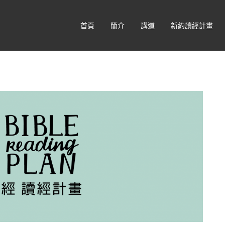
首頁
簡介
講道
新約讀經計畫