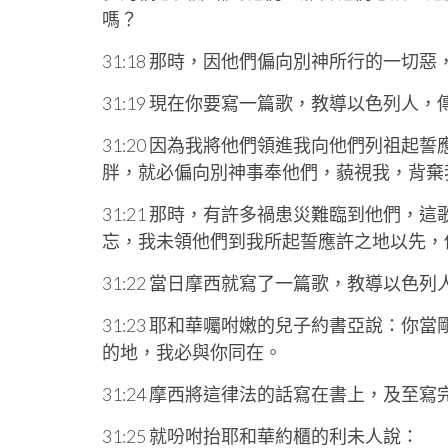
嗎？
31:18 那時，因他們偏向別神所行的一切
31:19 現在你要寫一篇歌，教導以色列人
31:20 因為我將他們領進我向他們列祖
胖，就必偏向別神事奉他們，藐視我，背棄
31:21 那時，有許多禍患災難臨到他們
忘，我未領他們到我所起誓應許之地以先，
31:22 當日摩西就寫了一篇歌，教導以色列
31:23 耶和華囑咐嫩的兒子約書亞說：
的地，我必與你同在。
31:24 摩西將這律法的話寫在書上，及至寫
31:25 就吩咐抬耶和華約櫃的利未人說：