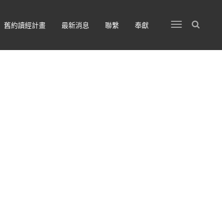
舊約讀經計畫
最新消息
聯繫
奉獻