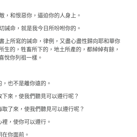
你仇敵，和恨惡你，逼迫你的人身上。
的一切誡命，就是我今日所吩咐你的。
律法書上所寫的誡命，律例，又盡心盡性歸向耶和華你
所生的，牲畜所下的，地土所產的，都綽綽有餘，
喜悅你列祖一樣。
行的，也不是離你遠的。
天取下來，使我們聽見可以遵行呢？
過海取了來，使我們聽見可以遵行呢？
你心裡，使你可以遵行。
陳明在你面前。