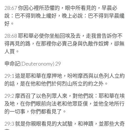
28:67 你因心裡所恐懼的，眼中所看見的，早晨必
說：巴不得到晚上纔好，晚上必說：巴不得到早晨纔
好。
28:68 耶和華必使你坐船回埃及去，走我曾告訴你不
得再見的路，在那裡你必賣己身與仇敵作奴婢，卻無
人買。
申命記(Deuteronomy) 29
29:1 這是耶和華在摩押地，吩咐摩西與以色列人立約
的話，是在他和他們於何烈山所立的約之外。
29:2 摩西召了以色列眾人來，對他們說：耶和華在埃
及地，在你們眼前向法老和他眾臣僕，並他全地所行
的一切事，你們都看見了。
29:3 就是你親眼看見的大試驗，和神蹟，並那些大奇