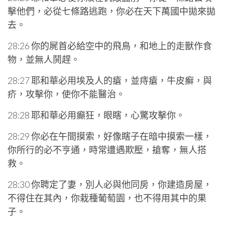
擊他們，必從七條路逃跑，你必在天下萬國中拋來拋
去。
28:26 你的屍首必給空中的飛鳥，和地上的走獸作食
物，並無人鬨趕。
28:27 耶和華必用埃及人的瘡，並痔瘡，牛皮癬，與
疥，攻擊你，使你不能醫治。
28:28 耶和華必用癲狂，眼瞎，心驚攻擊你。
28:29 你必在午間摸索，好像瞎子在暗中摸索一樣，
你所行的必不亨通，時常遭遇欺壓，搶奪，無人搭
救。
28:30 你聘定了妻，別人必與他同房，你建造房屋，
不得住在其內，你栽種葡萄園，也不得用其中的果
子。