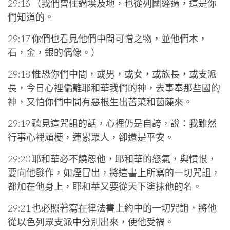
29:16 （我們曾住過埃及地，也從列國經過，這是你
們知道的。
29:17 你們也看見他們中間可憎之物，並他們木，
石，金，銀的偶像。）
29:18 惟恐你們中間，或男，或女，或族長，或支派
長，今日心裡偏離耶和華我們的神，去事奉那些國的
神，又怕你們中間有惡根生出苦菜和茵蔯來。
29:19 聽見這咒詛的話，心裡仍是自誇，說：我雖然
行事心裡頑梗，連累眾人，卻還是平安。
29:20 耶和華必不饒恕他，耶和華的怒氣，與憤恨，
要向他發作，如煙冒出，將這書上所寫的一切咒詛，
都加在他身上，耶和華又要從天下塗抹他的名。
29:21 也必照著寫在律法書上約中的一切咒詛，將他
從以色列眾支派中分別出來，使他受禍。