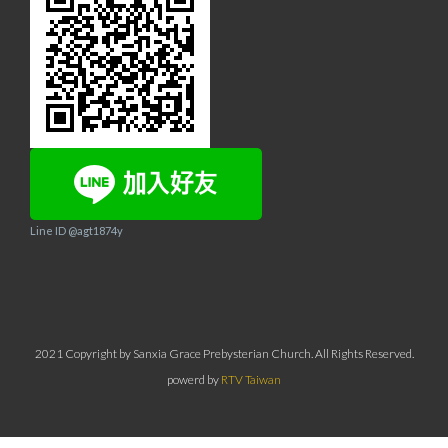
Line ID @agt1874y
2021 Copyright by Sanxia Grace Prebysterian Church. All Rights Reserved.
powerd by
RTV Taiwan