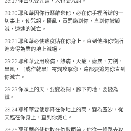
28:19 你出也受咒詛，入也受咒詛。
28:20 耶和華因你行惡離棄他，必在你手裡所辦的一
切事上，使咒詛，擾亂，責罰臨到你，直到你被毀
滅，速速的滅亡。
28:21 耶和華必使瘟疫貼在你身上，直到他將你從所
進去得為業的地上滅絕。
28:22 耶和華要用癆病，熱病，火症，瘧疾，刀劍，
旱風，〔或作乾旱〕霉爛攻擊你，這都要追趕你直到
你滅亡。
28:23 你頭上的天，要變為銅，腳下的地，要變為
鐵。
28:24 耶和華要使那降在你地上的雨，變為塵沙，從
天臨在你身上，直到你滅亡。
28:25 耶和華必使你敗在仇敵面前，你從一條路去攻