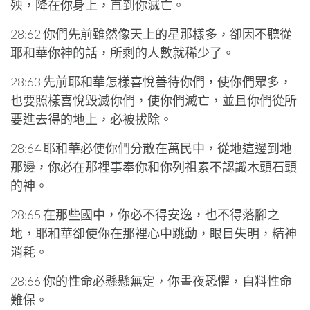
殃，降在你身上，直到你滅亡。
28:62 你們先前雖然像天上的星那樣多，卻因不聽從
耶和華你神的話，所剩的人數就稀少了。
28:63 先前耶和華怎樣喜悅善待你們，使你們眾多，
也要照樣喜悅毀滅你們，使你們滅亡，並且你們從所
要進去得的地上，必被拔除。
28:64 耶和華必使你們分散在萬民中，從地這邊到地
那邊，你必在那裡事奉你和你列祖素不認識木頭石頭
的神。
28:65 在那些國中，你必不得安逸，也不得落腳之
地，耶和華卻使你在那裡心中跳動，眼目失明，精神
消耗。
28:66 你的性命必懸懸無定，你晝夜恐懼，自料性命
難保。