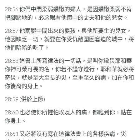
28:56 你們中間柔弱嬌嫩的婦人，是因嬌嫩柔弱不肯
把腳踏地的，必惡眼看他懷中的丈夫和他的兒女。
28:57 他兩腿中間出來的嬰孩，與他所要生的兒女，
他因缺乏一切，就要在你受仇敵圍困窘迫的城中，將
他們暗暗的吃了。
28:58 這書上所寫律法的一切話，是叫你敬畏耶和華
你神可榮可畏的名，你若不謹守遵行，耶和華就必將
奇災，就是至大至長的災，至重至久的病，加在你和
你後裔的身上。
28:59 (併於上節)
28:60 也必使你所懼怕埃及人的病，都臨到你，貼在
你身上。
28:61 又必將沒有寫在這律法書上的各樣疾病，災