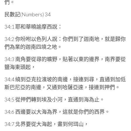
們。
民數記(Numbers) 34
34:1 耶和華曉諭摩西說：
34:2 你吩咐以色列人說：你們到了迦南地，就是歸你
們為業的迦南四境之地。
34:3 南角要從尋的曠野，貼著以東的邊界，南界要從
鹽海東頭起，
34:4 繞到亞克拉濱坡的南邊，接連到尋，直通到加低
斯巴尼亞的南邊，又通到哈薩亞達，接連到押們。
34:5 從押們轉到埃及小河，直通到海為止。
34:6 西邊要以大海為界，這就是你們的西界。
34:7 北界要從大海起，畫到何珥山，