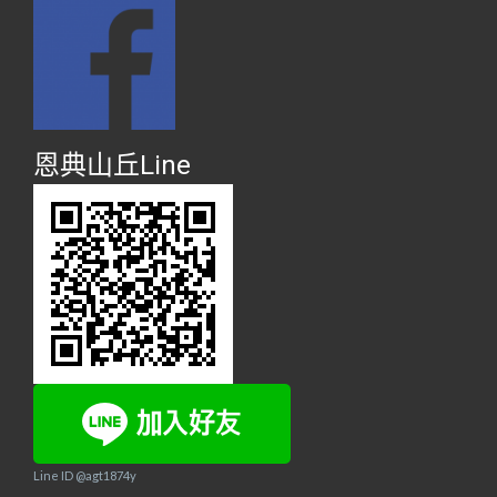
恩典山丘Line
Line ID @agt1874y