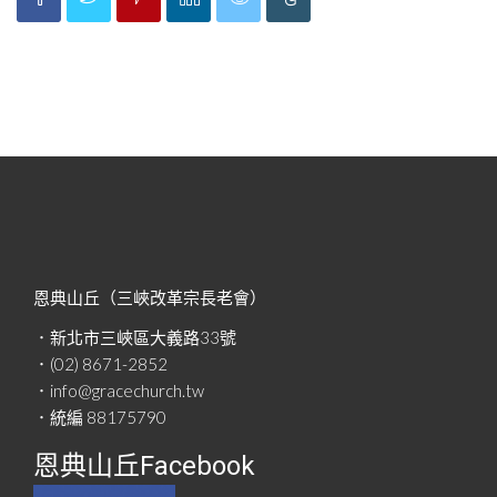
恩典山丘（三峽改革宗長老會）
．新北市三峽區大義路33號
．(02) 8671-2852
．info@gracechurch.tw
．統編 88175790
恩典山丘Facebook