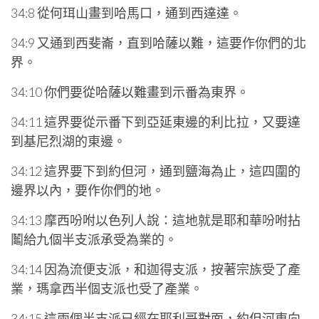
34:8 從何珥山畫到哈馬口，通到西達達。
34:9 又通到西斐崙，直到哈薩以難，這要作你們的北
界。
34:10 你們要從哈薩以難畫到示番為東界。
34:11 這界要從示番下到亞延東邊的利比拉，又要達
到基尼烈湖的東邊。
34:12 這界要下到約但河，通到鹽海為止，這四圍的
邊界以內，要作你們的地。
34:13 摩西吩咐以色列人說：這地就是耶和華吩咐拈
鬮給九個半支派承受為業的。
34:14 因為流便支派，和迦得支派，按著宗族受了產
業，瑪拿西半個支派也受了產業。
34:15 這兩個半支派已經在耶利哥對面，約但河東向