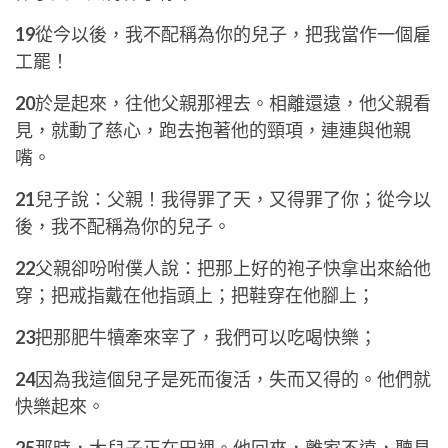
19
從今以後，我不配稱為你的兒子，把我當作一個雇
工罷！
20
於是起來，往他父親那裡去。相離還遠，他父親看
見，就動了慈心，跑去抱著他的頸項，連連與他親
嘴。
21
兒子說：父親！我得罪了天，又得罪了你；從今以
後，我不配稱為你的兒子。
22
父親卻吩咐僕人說：把那上好的袍子快拿出來給他
穿；把戒指戴在他指頭上；把鞋穿在他腳上；
23
把那肥牛犢牽來宰了，我們可以吃喝快樂；
24
因為我這個兒子是死而復活，失而又得的。他們就
快樂起來。