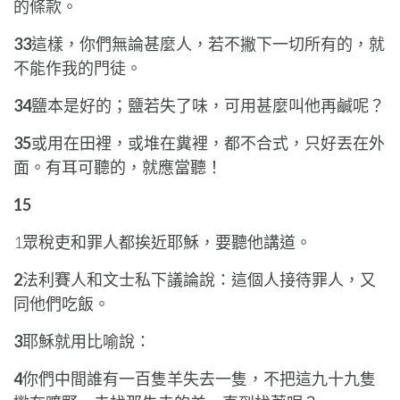
的條款。
33
這樣，你們無論甚麼人，若不撇下一切所有的，就
不能作我的門徒。
34
鹽本是好的；鹽若失了味，可用甚麼叫他再鹹呢？
35
或用在田裡，或堆在糞裡，都不合式，只好丟在外
面。有耳可聽的，就應當聽！
15
1眾稅吏和罪人都挨近耶穌，要聽他講道。
2
法利賽人和文士私下議論說：這個人接待罪人，又
同他們吃飯。
3
耶穌就用比喻說：
4
你們中間誰有一百隻羊失去一隻，不把這九十九隻