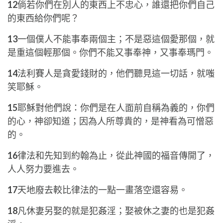
12
倘若你們在別人的東西上不忠心，誰還把你們自己
的東西給你們呢？
13
一個僕人不能事奉兩個主；不是惡這個愛那個，就
是重這個輕那個。你們不能又事奉神，又事奉瑪門。
14
法利賽人是貪愛錢財的，他們聽見這一切話，就嗤
笑耶穌。
15
耶穌對他們說：你們是在人面前自稱為義的，你們
的心，神卻知道；因為人所尊貴的，是神看為可憎惡
的。
16
律法和先知到約翰為止，從此神國的福音傳開了，
人人努力要進去。
17
天地廢去較比律法的一點一畫落空還容易。
18
凡休妻另娶的就是犯姦淫；娶被休之妻的也是犯姦