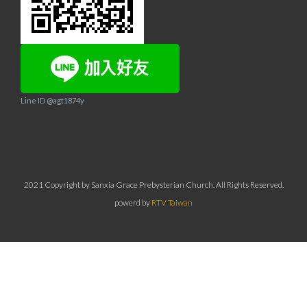
Line ID @agt1874y
2021 Copyright by Sanxia Grace Prebysterian Church. All Rights Reserved.
powerd by
RTV Taiwan