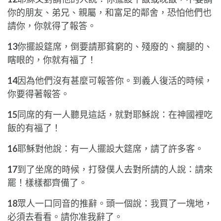
你的朋友、弟兄、親屬，和富足的鄰舍，恐怕他們也
請你，你就得了報答。
13
你擺設筵席，倒要請那貧窮的、殘廢的、瘸腿的、
瞎眼的，你就有福了！
14
因為他們沒有甚麼可報答你。到義人復活的時候，
你要得著報答。
15
同席的有一人聽見這話，就對耶穌說：在神國裡吃
飯的有福了！
16
耶穌對他說：有一人擺設大筵席，請了許多客。
17
到了坐席的時候，打發僕人去對所請的人說：請來
罷！樣樣都齊備了。
18
眾人一口同音的推辭。頭一個說：我買了一塊地，
必須去看看。請你准我辭了。