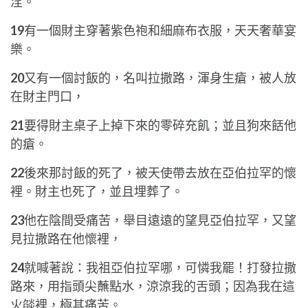
淫。
19
有一個財主穿著紫色袍和細麻布衣服，天天奢華宴
樂。
20
又有一個討飯的，名叫拉撒路，渾身生瘡，被人放
在財主門口，
21
要得財主桌子上掉下來的零碎充飢；並且狗來餂他
的瘡。
22
後來那討飯的死了，被天使帶去放在亞伯拉罕的懷
裡。財主也死了，並且埋葬了。
23
他在陰間受痛苦，舉目遠遠的望見亞伯拉罕，又望
見拉撒路在他懷裡，
24
就喊著說：我祖亞伯拉罕哪，可憐我罷！打發拉撒
路來，用指頭尖蘸點水，涼涼我的舌頭；因為我在這
火燄裡，極其痛苦。