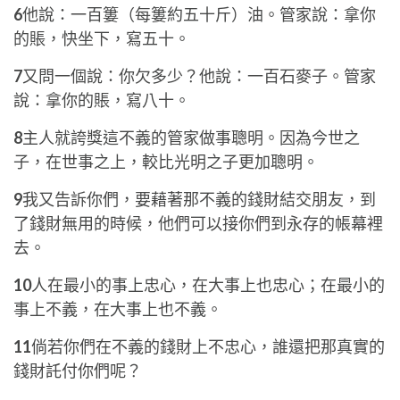
6
他說：一百簍（每簍約五十斤）油。管家說：拿你
的賬，快坐下，寫五十。
7
又問一個說：你欠多少？他說：一百石麥子。管家
說：拿你的賬，寫八十。
8
主人就誇獎這不義的管家做事聰明。因為今世之
子，在世事之上，較比光明之子更加聰明。
9
我又告訴你們，要藉著那不義的錢財結交朋友，到
了錢財無用的時候，他們可以接你們到永存的帳幕裡
去。
10
人在最小的事上忠心，在大事上也忠心；在最小的
事上不義，在大事上也不義。
11
倘若你們在不義的錢財上不忠心，誰還把那真實的
錢財託付你們呢？