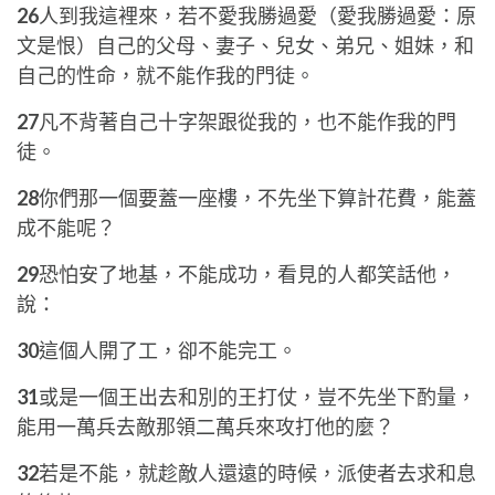
26
人到我這裡來，若不愛我勝過愛（愛我勝過愛：原
文是恨）自己的父母、妻子、兒女、弟兄、姐妹，和
自己的性命，就不能作我的門徒。
27
凡不背著自己十字架跟從我的，也不能作我的門
徒。
28
你們那一個要蓋一座樓，不先坐下算計花費，能蓋
成不能呢？
29
恐怕安了地基，不能成功，看見的人都笑話他，
說：
30
這個人開了工，卻不能完工。
31
或是一個王出去和別的王打仗，豈不先坐下酌量，
能用一萬兵去敵那領二萬兵來攻打他的麼？
32
若是不能，就趁敵人還遠的時候，派使者去求和息