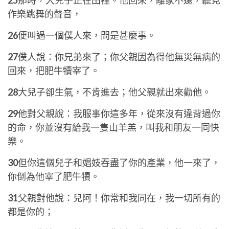
25
那時，大兒子正在田裡。他回來，離家不遠，聽見
作樂跳舞的聲音，
26
便叫過一個僕人來，問是甚麼事。
27
僕人說：你兄弟來了；你父親因為得他無災無病的
回來，把肥牛犢宰了。
28
大兒子卻生氣，不肯進去；他父親就出來勸他。
29
他對父親說：我服事你這多年，從來沒有違背過你
的命，你並沒有給我一隻山羊羔，叫我和朋友一同快
樂。
30
但你這個兒子和娼妓吞盡了你的產業，他一來了，
你倒為他宰了肥牛犢。
31
父親對他說：兒阿！你常和我同在，我一切所有的
都是你的；