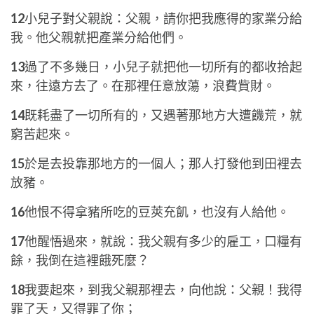
12
小兒子對父親說：父親，請你把我應得的家業分給
我。他父親就把產業分給他們。
13
過了不多幾日，小兒子就把他一切所有的都收拾起
來，往遠方去了。在那裡任意放蕩，浪費貲財。
14
既耗盡了一切所有的，又遇著那地方大遭饑荒，就
窮苦起來。
15
於是去投靠那地方的一個人；那人打發他到田裡去
放豬。
16
他恨不得拿豬所吃的豆莢充飢，也沒有人給他。
17
他醒悟過來，就說：我父親有多少的雇工，口糧有
餘，我倒在這裡餓死麼？
18
我要起來，到我父親那裡去，向他說：父親！我得
罪了天，又得罪了你；