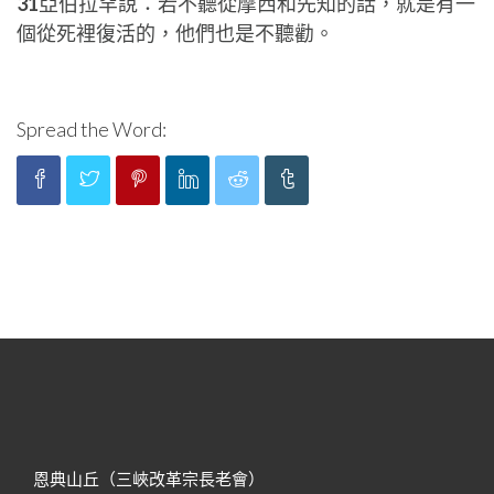
31
亞伯拉罕說：若不聽從摩西和先知的話，就是有一
個從死裡復活的，他們也是不聽勸。
Spread the Word:
恩典山丘（三峽改革宗長老會）