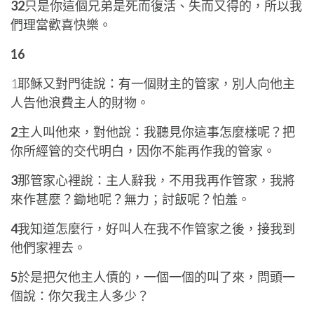
32
只是你這個兄弟是死而復活、失而又得的，所以我
們理當歡喜快樂。
16
1耶穌又對門徒說：有一個財主的管家，別人向他主
人告他浪費主人的財物。
2
主人叫他來，對他說：我聽見你這事怎麼樣呢？把
你所經管的交代明白，因你不能再作我的管家。
3
那管家心裡說：主人辭我，不用我再作管家，我將
來作甚麼？鋤地呢？無力；討飯呢？怕羞。
4
我知道怎麼行，好叫人在我不作管家之後，接我到
他們家裡去。
5
於是把欠他主人債的，一個一個的叫了來，問頭一
個說：你欠我主人多少？