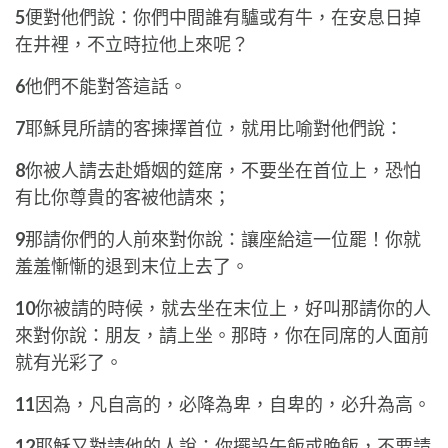
5
便對他們說：你們中間誰有驢或有牛，在安息日掉
在井裡，不立時拉他上來呢？
6
他們不能對答這話。
7
耶穌見所請的客揀擇首位，就用比喻對他們說：
8
你被人請去赴婚姻的筵席，不要坐在首位上，恐怕
有比你尊貴的客被他請來；
9
那請你們的人前來對你說：讓座給這一位罷！你就
羞羞慚慚的退到末位上去了。
10
你被請的時候，就去坐在末位上，好叫那請你的人
來對你說：朋友，請上坐。那時，你在同席的人面前
就有光彩了。
11
因為，凡自高的，必降為卑，自卑的，必升為高。
12
耶穌又對請他的人說：你擺設午飯或晚飯，不要請