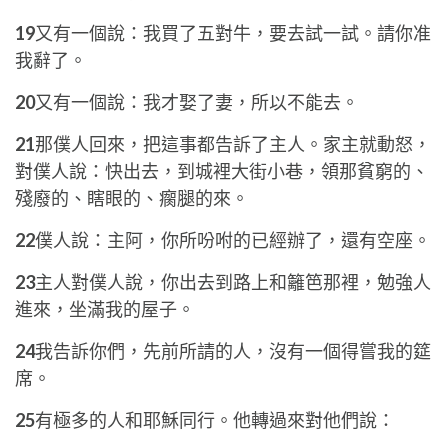
19
又有一個說：我買了五對牛，要去試一試。請你准
我辭了。
20
又有一個說：我才娶了妻，所以不能去。
21
那僕人回來，把這事都告訴了主人。家主就動怒，
對僕人說：快出去，到城裡大街小巷，領那貧窮的、
殘廢的、瞎眼的、瘸腿的來。
22
僕人說：主阿，你所吩咐的已經辦了，還有空座。
23
主人對僕人說，你出去到路上和籬笆那裡，勉強人
進來，坐滿我的屋子。
24
我告訴你們，先前所請的人，沒有一個得嘗我的筵
席。
25
有極多的人和耶穌同行。他轉過來對他們說：