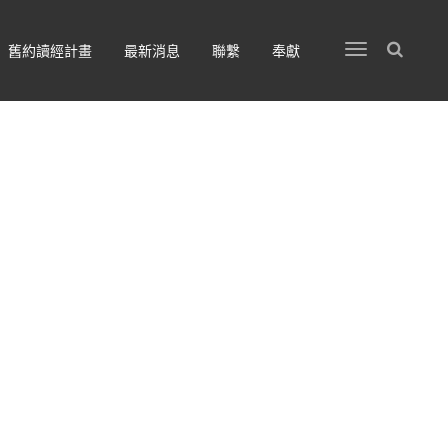
舊約讀經計畫
最新消息
聯繫
奉獻