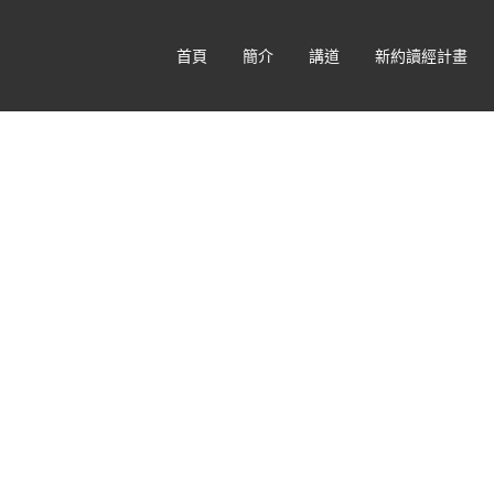
首頁
簡介
講道
新約讀經計畫