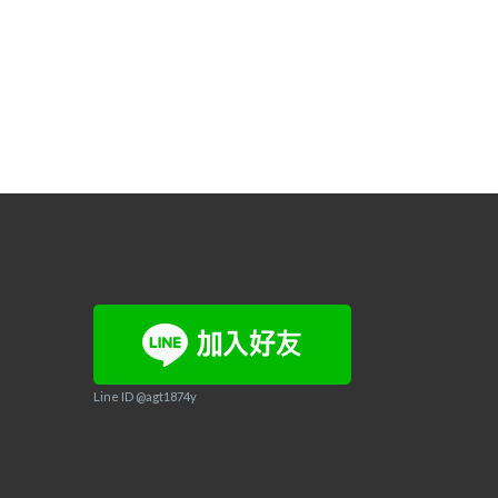
Line ID @agt1874y