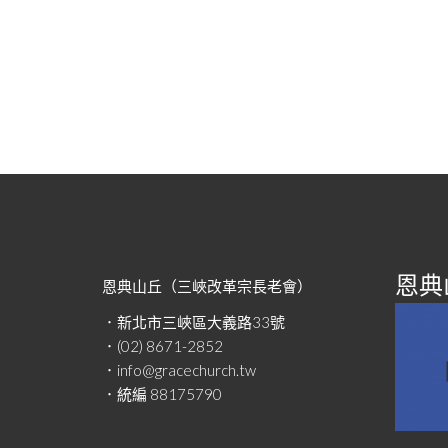
恩典山
恩典山丘（三峽改革宗長老會）
．新北市三峽區大義路33號
．(02) 8671-2852
．info@gracechurch.tw
．統編 88175790